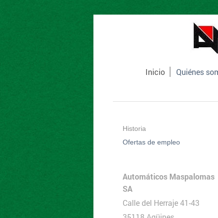
Inicio
Quiénes so
Historia
Ofertas de empleo
Automáticos Maspalomas
SA
Calle del Herraje 41-43
35118 Agüines