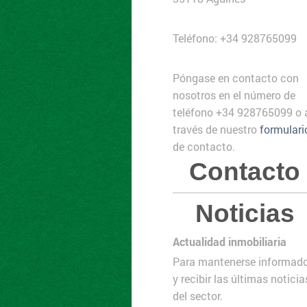
Teléfono: +34 928765099
Póngase en contacto con
nosotros en el número de
teléfono +34 928765099 o 
través de nuestro
formulari
de contacto.
Contacto
Noticias
Actualidad inmobiliaria
Para mantenerse informad
y recibir las últimas noticia
del sector.