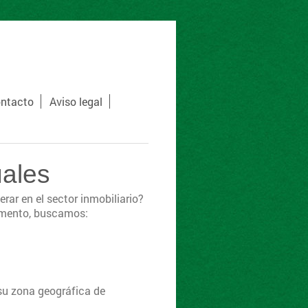
ntacto
Aviso legal
uales
rar en el sector inmobiliario?
momento, buscamos:
 su zona geográfica de